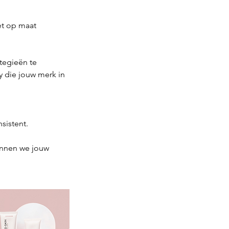
et op maat
ategieën te
 die jouw merk in
onsistent.
kunnen we jouw