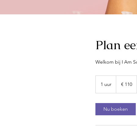
Plan ee
Welkom bij I Am So
110
euro
1 uur
1
€ 110
u
u
Nu boeken