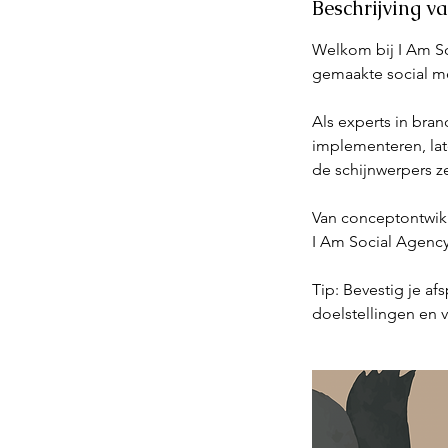
Beschrijving v
Welkom bij I Am So
gemaakte social me
Als experts in bran
implementeren, la
de schijnwerpers ze
Van conceptontwikke
I Am Social Agency
Tip: Bevestig je af